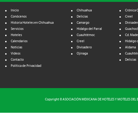
Inicio
Chihuahua
Crónica 
Conócenos
Delicias
Creel
Historia Hoteles en Chihuahua
Camargo
Divisade
Servicios
Hidalgo del Parral
Guachoc
Hoteles
Cuauhtémoc
Cd. Made
Calendarios
Creel
Hidalgo d
Noticias
Divisadero
Aldama
Videos
Ojinaga
Cuauhté
Contacto
Delicias
Política de Privacidad
Copyright © ASOCIACIÓN MEXICANA DE HOTELES Y MOTELES DEL EST