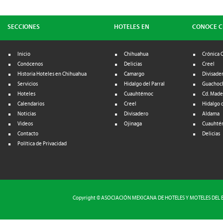
SECCIONES
HOTELES EN
CONOCE 
Inicio
Chihuahua
Crónica 
Conócenos
Delicias
Creel
Historia Hoteles en Chihuahua
Camargo
Divisade
Servicios
Hidalgo del Parral
Guachoc
Hoteles
Cuauhtémoc
Cd. Made
Calendarios
Creel
Hidalgo d
Noticias
Divisadero
Aldama
Videos
Ojinaga
Cuauhté
Contacto
Delicias
Política de Privacidad
Copyright © ASOCIACIÓN MEXICANA DE HOTELES Y MOTELES DEL EST