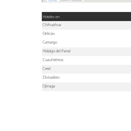
Hoteles en
Chihuahua
Delicias
Camargo
Hidalgo del Parral
Cuauhtémoc
Creel
Divisadero
Ojinaga