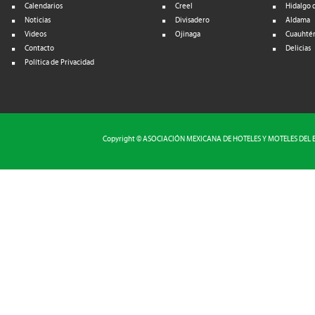
Calendarios
Creel
Hidalgo d
Noticias
Divisadero
Aldama
Videos
Ojinaga
Cuauhté
Contacto
Delicias
Política de Privacidad
Copyright © ASOCIACIÓN MEXICANA DE HOTELES Y MOTELES DEL EST