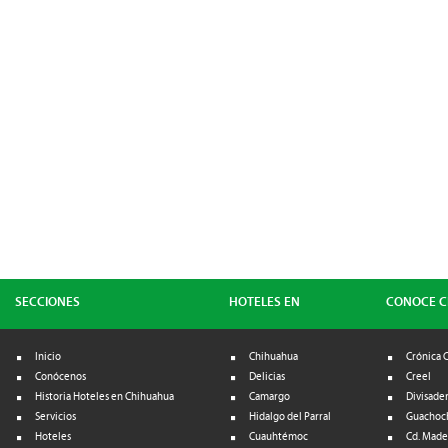
SECCIONES
HOTELES EN
CONOCE 
Inicio
Chihuahua
Crónica 
Conócenos
Delicias
Creel
Historia Hoteles en Chihuahua
Camargo
Divisade
Servicios
Hidalgo del Parral
Guachoc
Hoteles
Cuauhtémoc
Cd. Made