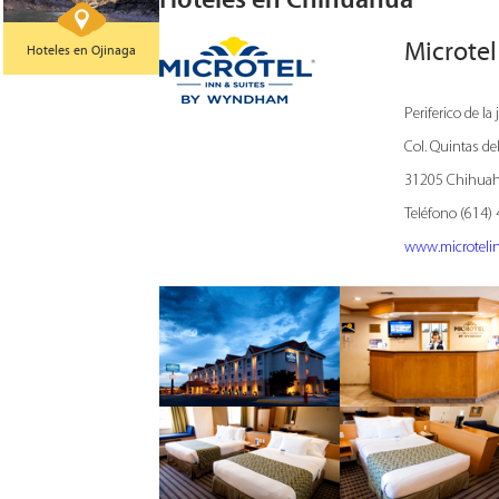
Microte
Hoteles en Ojinaga
Periferico de l
Col. Quintas del
31205 Chihuah
Teléfono (614)
www.microteli