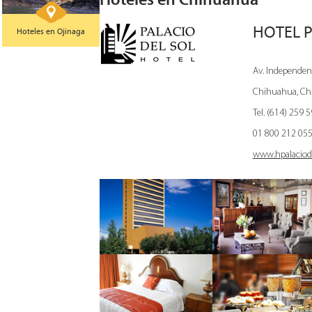
HOTEL P
Hoteles en Ojinaga
Av. Independen
Chihuahua, Ch
Tel. (614) 259 
01 800 212 05
www.hpalaciod