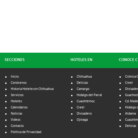
SECCIONES
HOTELES EN
CONOCE 
Inicio
Chihuahua
Crónica 
Conócenos
Delicias
Creel
Historia Hoteles en Chihuahua
Camargo
Divisade
Servicios
Hidalgo del Parral
Guachoc
Hoteles
Cuauhtémoc
Cd. Made
Calendarios
Creel
Hidalgo d
Noticias
Divisadero
Aldama
Videos
Ojinaga
Cuauhté
Contacto
Delicias
Política de Privacidad