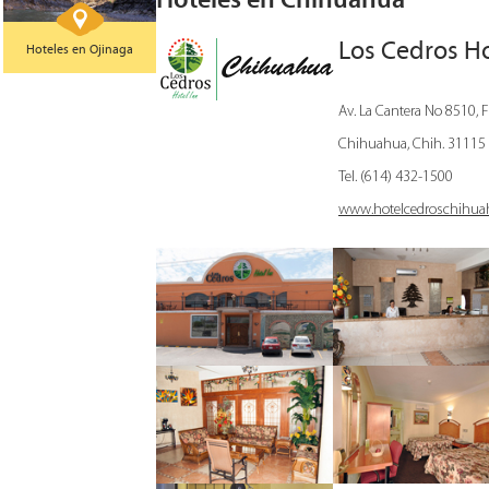
Los Cedros Ho
Hoteles en Ojinaga
Av. La Cantera No 8510, F
Chihuahua, Chih. 31115
Tel. (614) 432-1500
www.hotelcedroschihua