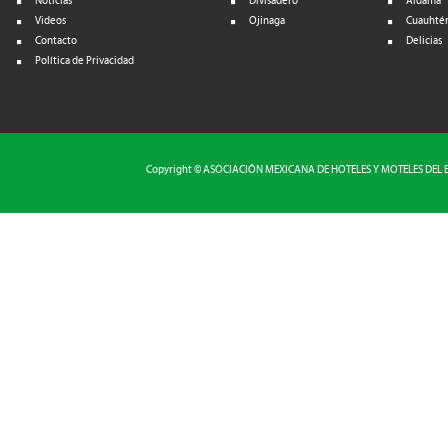
Noticias
Divisadero
Aldama
Videos
Ojinaga
Cuauhté
Contacto
Delicias
Política de Privacidad
Copyright © ASOCIACIÓN MEXICANA DE HOTELES Y MOTELES DEL EST