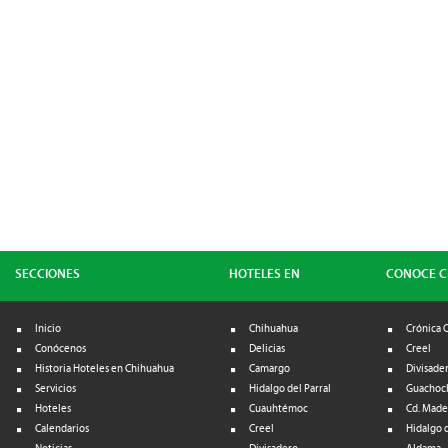
SECCIONES
HOTELES EN
CONOCE 
Inicio
Chihuahua
Crónica 
Conócenos
Delicias
Creel
Historia Hoteles en Chihuahua
Camargo
Divisade
Servicios
Hidalgo del Parral
Guachoc
Hoteles
Cuauhtémoc
Cd. Made
Calendarios
Creel
Hidalgo d