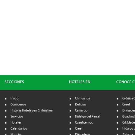
SECCIONES
HOTELES EN
CONOCE 
Inicio
Chihuahua
Crónica 
Conócenos
Delicias
Creel
Historia Hoteles en Chihuahua
Camargo
Divisade
Servicios
Hidalgo del Parral
Guachoc
Hoteles
Cuauhtémoc
Cd. Made
Calendarios
Creel
Hidalgo d
Noticias
Divisadero
Aldama