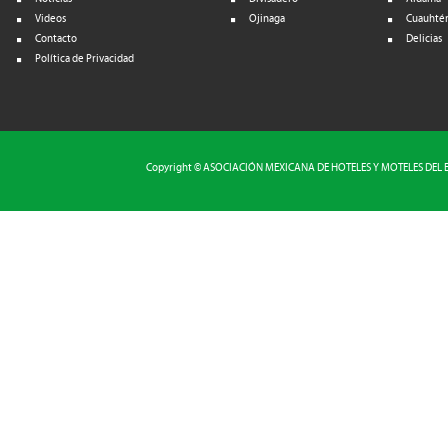
Videos
Ojinaga
Cuauhté
Contacto
Delicias
Política de Privacidad
Copyright © ASOCIACIÓN MEXICANA DE HOTELES Y MOTELES DEL EST