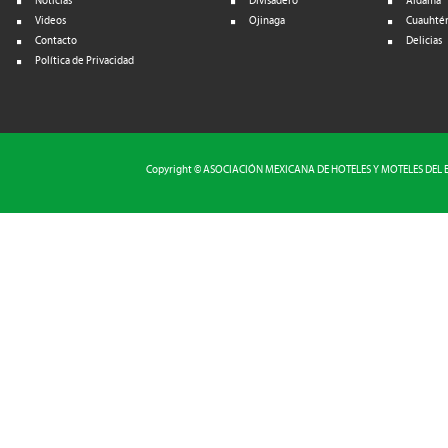
Noticias
Divisadero
Aldama
Videos
Ojinaga
Cuauhté
Contacto
Delicias
Política de Privacidad
Copyright © ASOCIACIÓN MEXICANA DE HOTELES Y MOTELES DEL EST