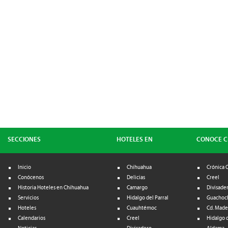
SECCIONES
HOTELES EN
CONOCE 
Inicio
Chihuahua
Crónica 
Conócenos
Delicias
Creel
Historia Hoteles en Chihuahua
Camargo
Divisade
Servicios
Hidalgo del Parral
Guachoc
Hoteles
Cuauhtémoc
Cd. Made
Calendarios
Creel
Hidalgo d