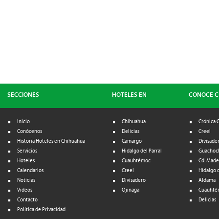
SECCIONES
HOTELES EN
CONOCE 
Inicio
Chihuahua
Crónica 
Conócenos
Delicias
Creel
Historia Hoteles en Chihuahua
Camargo
Divisade
Servicios
Hidalgo del Parral
Guachoc
Hoteles
Cuauhtémoc
Cd. Made
Calendarios
Creel
Hidalgo d
Noticias
Divisadero
Aldama
Videos
Ojinaga
Cuauhté
Contacto
Delicias
Política de Privacidad