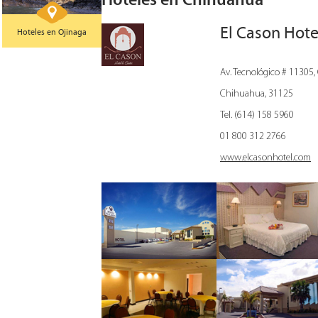
El Cason Hote
Hoteles en Ojinaga
Av. Tecnológico # 11305, 
Chihuahua, 31125
Tel. (614) 158 5960
01 800 312 2766
www.elcasonhotel.com