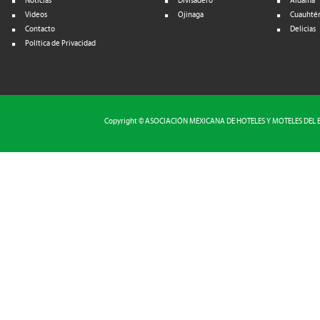
Noticias
Divisadero
Aldama
Videos
Ojinaga
Cuauhté
Contacto
Delicias
Política de Privacidad
Copyright © ASOCIACIÓN MEXICANA DE HOTELES Y MOTELES DEL EST