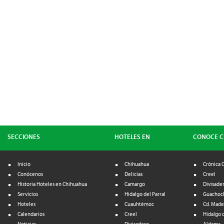
SECCIONES
HOTELES EN
CONOCE 
Inicio
Chihuahua
Crónica 
Conócenos
Delicias
Creel
Historia Hoteles en Chihuahua
Camargo
Divisade
Servicios
Hidalgo del Parral
Guachoc
Hoteles
Cuauhtémoc
Cd. Made
Calendarios
Creel
Hidalgo d